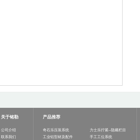
关于铭勒
产品推荐
公司介绍
奇石乐压装系统
力士乐拧紧--隐藏栏目
联系我们
工业铝型材及配件
手工工位系统